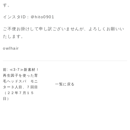
す。
インスタID：＠hito0901
ご不便お掛けして申し訳ございませんが、よろしくお願いい
たします。
owlhair
前: ≪3-7≫新素材！
再生因子を使った育
毛ヘッドスパ モニ
一覧に戻る
ター３人目、７回目
（２２年７月１５
日）