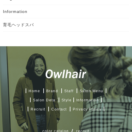
Information
育毛ヘッドスパ
Home
Brand
Staff
Salon Menu
Salon Deta
Style
Information
Recruit
Contact
Privacy Policy
color catalog
recruit