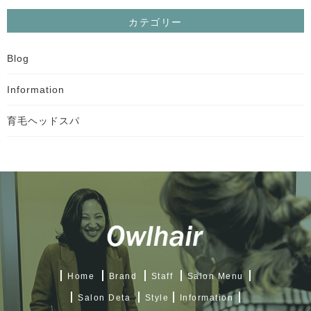
カテゴリー
Blog
Information
育毛ヘッドスパ
Home
Brand
Staff
Salon Menu
Salon Deta
Style
Information