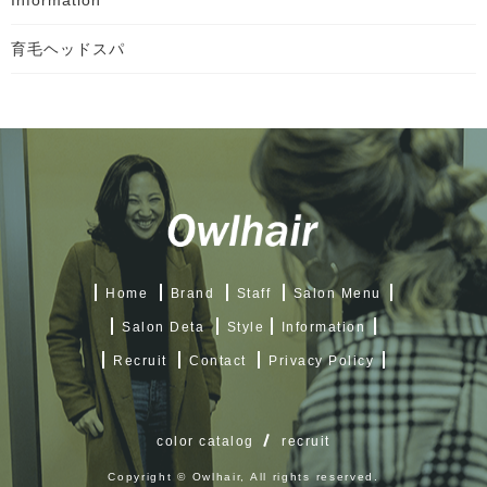
Information
育毛ヘッドスパ
Home
Brand
Staff
Salon Menu
Salon Deta
Style
Information
Recruit
Contact
Privacy Policy
color catalog
recruit
Copyright © Owlhair, All rights reserved.