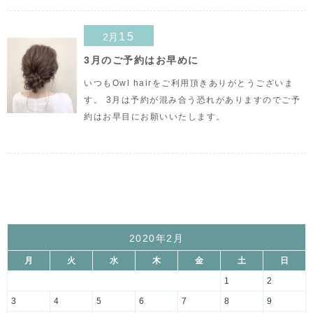
15
2月
3月のご予約はお早めに
いつもOwl hairをご利用頂きありがとうございま
す。 3月は予約が混み合う恐れがありますのでご予
約はお早目にお願いいたします。
2020年2月
月
火
水
木
金
土
日
1
2
3
4
5
6
7
8
9