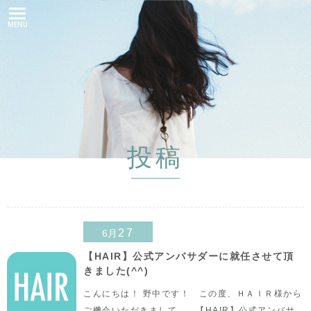
MENU
投稿
27
6月
【HAIR】公式アンバサダーに就任させて頂
きました(^^)
こんにちは！ 野中です！ この度、ＨＡＩＲ様から
ご機会いただきまして、 【HAIR】公式アンバサ