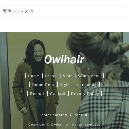
育毛ヘッドスパ
Home
Brand
Staff
Salon Menu
Salon Deta
Style
Information
Recruit
Contact
Privacy Policy
color catalog
recruit
Copyright © Owlhair, All rights reserved.