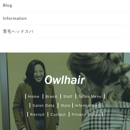
Blog
Information
育毛ヘッドスパ
Home
Brand
Staff
Salon Menu
Salon Deta
Style
Information
Recruit
Contact
Privacy Policy