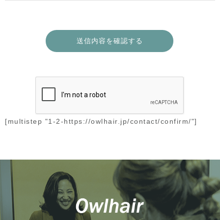
[multistep "1-2-https://owlhair.jp/contact/confirm/"]