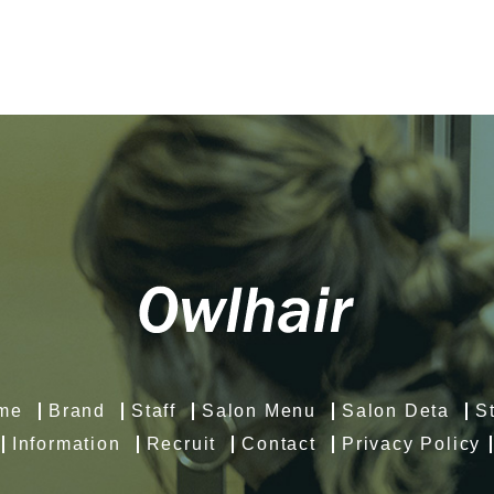
me
Brand
Staff
Salon Menu
Salon Deta
S
Information
Recruit
Contact
Privacy Policy