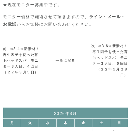
★現在モニター募集中です。
モニター価格で施術させて頂きますので、
ライン・メール・
お電話
からお気軽にお問い合わせください。
次: ≪3-6≫新素材！
前: ≪3-4≫新素材！
再生因子を使った育
再生因子を使った育
毛ヘッドスパ モニ
毛ヘッドスパ モニ
一覧に戻る
ター３人目、６回目
ター３人目、４回目
（２２年５月２８
（２２年３月５日）
日）
2026年8月
月
火
水
木
金
土
日