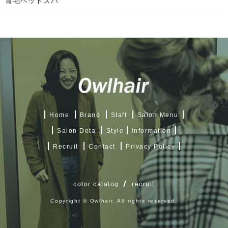
育毛ヘッドスパ
Home
Brand
Staff
Salon Menu
Salon Deta
Style
Information
Recruit
Contact
Privacy Policy
color catalog
recruit
Copyright © Owlhair, All rights reserved.