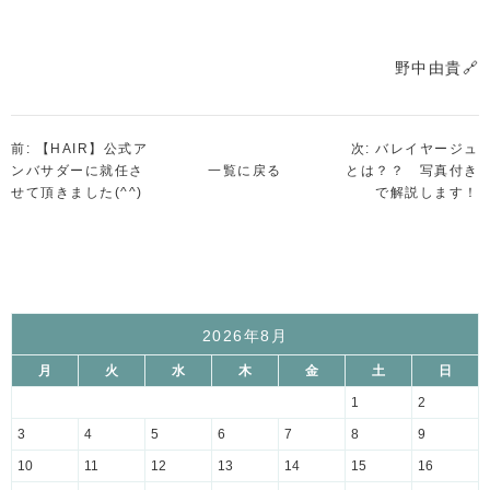
野中由貴🔗
前: 【HAIR】公式ア
次: バレイヤージュ
ンバサダーに就任さ
一覧に戻る
とは？？ 写真付き
せて頂きました(^^)
で解説します！
2026年8月
月
火
水
木
金
土
日
1
2
3
4
5
6
7
8
9
10
11
12
13
14
15
16