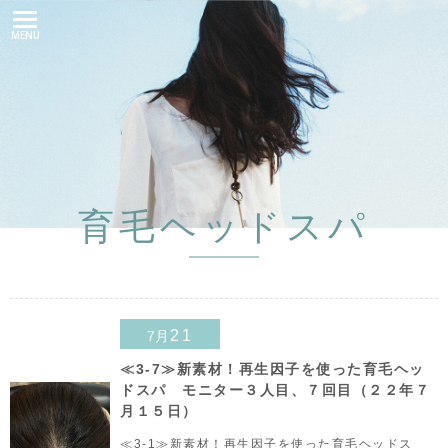
MENU
育毛ヘッドスパ
21
7月
≪3-7≫新素材！再生因子を使った育毛ヘッ
ドスパ モニター３人目、７回目（２２年７
月１５日）
≪3-1≫新素材！再生因子を使った育毛ヘッドス