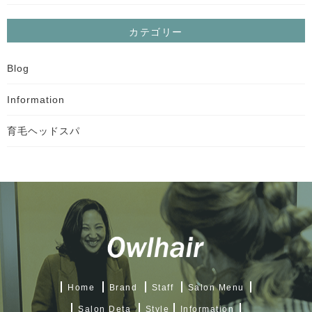
カテゴリー
Blog
Information
育毛ヘッドスパ
Home
Brand
Staff
Salon Menu
Salon Deta
Style
Information