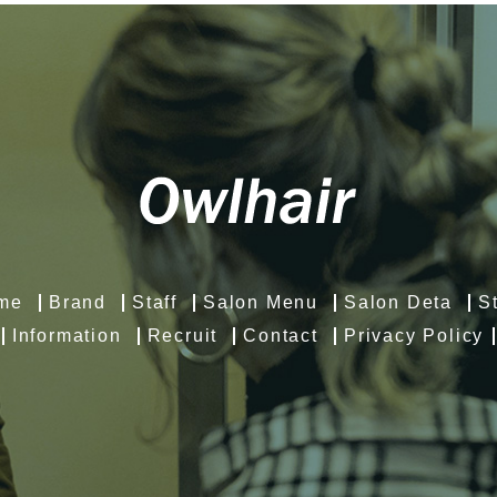
me
Brand
Staff
Salon Menu
Salon Deta
S
Information
Recruit
Contact
Privacy Policy