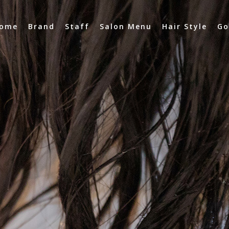
ome
Brand
Staff
Salon Menu
Hair Style
Go