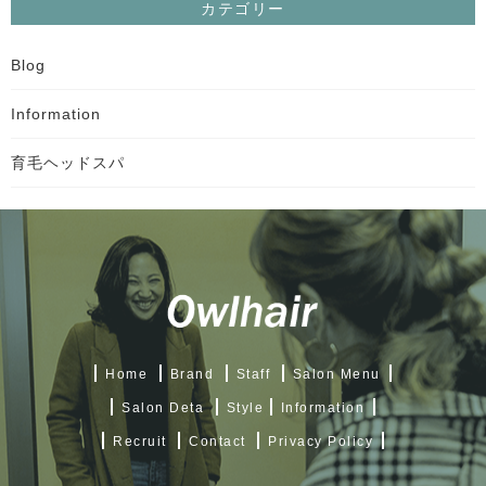
カテゴリー
Blog
Information
育毛ヘッドスパ
Home
Brand
Staff
Salon Menu
Salon Deta
Style
Information
Recruit
Contact
Privacy Policy