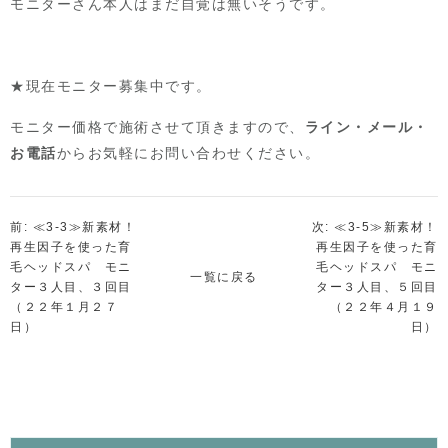
モニターさん本人はまだ自覚は無いそうです。
★現在モニター募集中です。
モニター価格で施術させて頂きますので、
ライン・メール・
お電話
からお気軽にお問い合わせください。
前: ≪3-3≫新素材！
次: ≪3-5≫新素材！
再生因子を使った育
再生因子を使った育
毛ヘッドスパ モニ
毛ヘッドスパ モニ
一覧に戻る
ター３人目、３回目
ター３人目、５回目
（２２年１月２７
（２２年４月１９
日）
日）