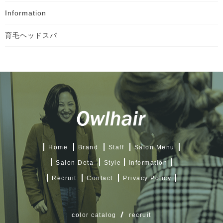
Information
育毛ヘッドスパ
Home
Brand
Staff
Salon Menu
Salon Deta
Style
Information
Recruit
Contact
Privacy Policy
color catalog
recruit