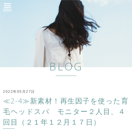
MENU
BLOG
2022年05月27日
≪2-4≫新素材！再生因子を使った育
毛ヘッドスパ モニター２人目、４
回目（２１年１２月１７日）