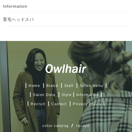
Information
育毛ヘッドスパ
Home
Brand
Staff
Salon Menu
Salon Deta
Style
Information
Recruit
Contact
Privacy Policy
color catalog
recruit