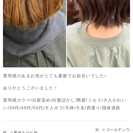
透明感のあるお色がとても素敵でお似合いでした♪
ありがとうございました！
透明感カラー/白髪染め/白髪ぼかし/艶髪/ミセス/大人かわい
い/30代/40代/50代/大人ボブ/天神/大名/西通り/国体道路
次: ☆ゴールデンウ
前: ☆夏休みのお知