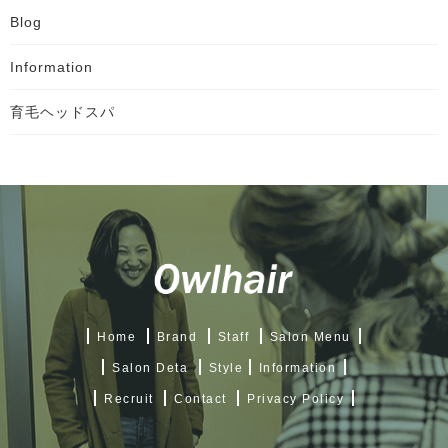
Blog
Information
育毛ヘッドスパ
Home
Brand
Staff
Salon Menu
Salon Deta
Style
Information
Recruit
Contact
Privacy Policy