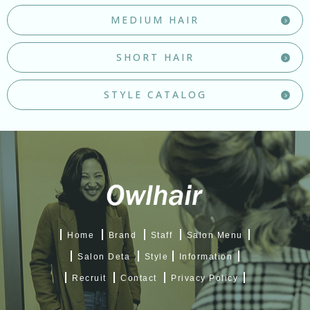
MEDIUM HAIR
SHORT HAIR
STYLE CATALOG
Home
Brand
Staff
Salon Menu
Salon Deta
Style
Information
Recruit
Contact
Privacy Policy