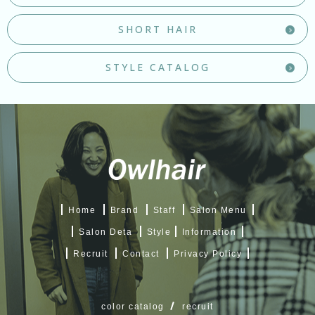
SHORT HAIR
STYLE CATALOG
Home
Brand
Staff
Salon Menu
Salon Deta
Style
Information
Recruit
Contact
Privacy Policy
color catalog
recruit