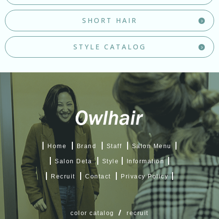
SHORT HAIR
STYLE CATALOG
Home
Brand
Staff
Salon Menu
Salon Deta
Style
Information
Recruit
Contact
Privacy Policy
color catalog
recruit